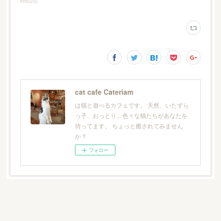
info
(
23
)
cat cafe Cateriam
は猫と遊べるカフェです。 天然、いたずら
っ子、おっとり…色々な猫たちがあなたを
待ってます。 ちょっと癒されてみません
か？
フォロー