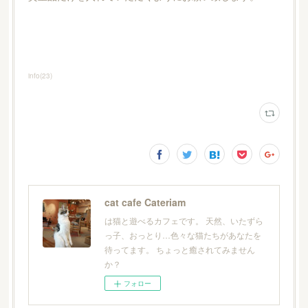
info
(
23
)
cat cafe Cateriam
は猫と遊べるカフェです。 天然、いたずら
っ子、おっとり…色々な猫たちがあなたを
待ってます。 ちょっと癒されてみません
か？
フォロー