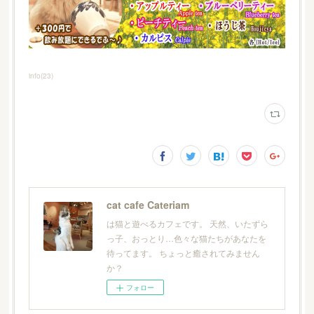
info
(
23
)
cat cafe Cateriam
は猫と遊べるカフェです。 天然、いたずら
っ子、おっとり…色々な猫たちがあなたを
待ってます。 ちょっと癒されてみません
か？
フォロー